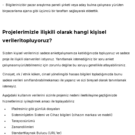
- Bilgilerinizibir pazar araştırma paneli şirketi veya aday bulma çalışması yürüten
birpazarlama ajansı gibi üçüncü bir taraftan sağlayarak eldeettik.
Projelerimizle ilişkili olarak hangi kişisel
verileritopluyoruz?
Sizden kişisel verilerinizi sadece anketçalışmamıza katıldığınızda topluyoruz ve sadece
proje ile ilişkili olanverileri istiyoruz. Yanıtlamak istemediğiniz bir soru anket
çalışmasınıyürütebilmemiz için zorunlu değilse bu soruyu genellikle atlayabilirsiniz.
Cinsiyet, ırk / etnik köken, cinsel yönelimgibi hassas bilgileri topladığımızda bunu
sadece verileri sınıflandırabilmekamacı ile yaparız ve sizi bireysel olarak tanımlamak
istemeyiz.
Aşağıdaki kullanım verilerini sizinle projemiz nedeni ileetkileşime geçtiğimizde
hizmetlerimizi iyileştirmek amacı ile toplayabiliriz
IPadresiniz gibi günlük dosyaları
Sisteminİşletim Sistemi ve Cihaz bilgileri (cihazın markası ve modeli)
Tarayıcısürümü
Zamandilimleri
StandartKaynak Bulucu (URL’ler)