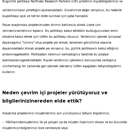
Bugizlilik politikası Northstar Research Partners (UK) şirketinin kişiselbilgilerinizi ve
verilerinizinasıl yönettiğini açıklamaktadır. Güveninize değer veriyoruz, bu nedenle
bupolitikayı açık ve net bir dilde sunmak için çaba harcadık.
Pazar araştırması projelerimizden birinin katılımcısı olmak üzere izin
verirsenizverilerinizi toplarız. Bu politikayı kabul edilebilir bulduğunuzdan emin
olmakve kabul etmek için lütfen bu politikayı okuyun. Verilerinizi işlemek içinyasal
dayanağımız “izniniz” olup projede yer almak, tamamen gönüllülük esasına
dayanmaktadır.Ancak projede yer alırsanız, bu, gizlilik politikasını kabul ettiğiniz
anlamınagelecektir. Politikadan memnun kalmadığınız takdirde bu projeye
katılmamanızgerekmektedir. Kişisel verilerinizi işlememiz konusunda verdiğiniz
izniherhangi bir zamanda geri çekmek isterseniz lütfen aşağıdaki iletişimbilgilerini
kullanın.
Neden çevrim içi projeler yürütüyoruz ve
bilgilerinizinereden elde ettik?
Araştırma projelerimizi müşterilerimiz için yürütüyoruz.İletişim bilgilerinizi;
- Hâlihazırdamüşterimiz ile ya çalışan ya da müşteri ilişkinizin olması ve bu durumda
müşterimizinbilgilerinizi bize vermesiyle veya