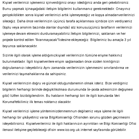
Kişisel verilerinizi işlememiz içinverdiğiniz onayı istediğiniz anda geri çekebilirsiniz.
Bunu yapmak içinaşağıdaki iletişim bilgilerini kullanmanız gerekmektedir. Onayınız
geriçekildikten sonra kişisel verilerinizi artık işlemeyeceğiz ve kopya almadanverilerinizi
sileceğiz. Daha önce verilerinizin üçüncü tarafa açıklanması içinbize izin verdiyseniz
(toplu veya anonim bazında olanlar dışında) söz konusuüçüncü tarafların verilerinizi
işlemeye devam etmesini durduramayabiliriz.İletişim bilgilerinizi, saklanan ve her
projede kontrol edilen “Aranmayacak”listesine ekleyeceğiz. Bilgileriniz bu amaçla 3 yıl
boyunca saklanacaktır.
Sizinle ilgili olarak işleme aldığımızkişisel verilerinizin tümüne erişme hakkınız
bulunmaktadır. İlgili kişiselverilere erişim sağlamadan önce sizden kimliğinizi
doğrulamanızı isteyebiliriz.Aynı zamanda verilerinizin işlenmesini sınırlandırma ve
verilerinizi taşımahaklarına da sahipsiniz.
Kişisel verilerinizin doğru ve güncel olduğundanemin olmak isteriz. Bize verdiğiniz
bilgilerin herhangi birinde değişiklikolması durumunda (e-posta adresinizin değişmesi
gibi) lütfen bizibilgilendirin. Bu hakların herhangi biri ile ilgili konularda Veri
KorumaYetkilimiz ilk temas noktanız olacaktır.
Kişisel verilerinizi işleme yöntemimizdenmemnun değilseniz veya işleme ile ilgili
herhangi bir şikâyetiniz varsa BilgiKomiserliği Ofisinden sorunu gözden geçirmesini
isteyebilirsiniz. Kişiselverileriniz ile ilgili haklarınızın ayrıntıları ve Bilgi Komiserliği Ofisi
ilenasıl iletişime geçilebileceği ofisin
www.ico.org.uk.
internet sayfasında görülebilir.