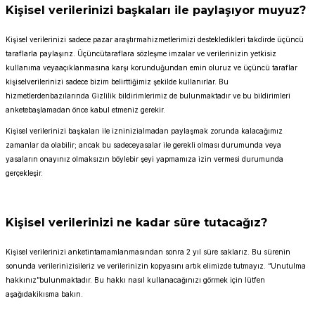
Kişisel verilerinizi başkaları ile paylaşıyor muyuz?
Kişisel verilerinizi sadece pazar araştırmahizmetlerimizi destekledikleri takdirde üçüncü
taraflarla paylaşırız. Üçüncütaraflara sözleşme imzalar ve verilerinizin yetkisiz
kullanıma veyaaçıklanmasına karşı korunduğundan emin oluruz ve üçüncü taraflar
kişiselverilerinizi sadece bizim belirttiğimiz şekilde kullanırlar. Bu
hizmetlerdenbazılarında Gizlilik bildirimlerimiz de bulunmaktadır ve bu bildirimleri
anketebaşlamadan önce kabul etmeniz gerekir.
Kişisel verilerinizi başkaları ile izninizialmadan paylaşmak zorunda kalacağımız
zamanlar da olabilir; ancak bu sadeceyasalar ile gerekli olması durumunda veya
yasaların onayınız olmaksızın böylebir şeyi yapmamıza izin vermesi durumunda
gerçekleşir.
Kişisel verilerinizi ne kadar süre tutacağız?
Kişisel verilerinizi anketintamamlanmasından sonra 2 yıl süre saklarız. Bu sürenin
sonunda verilerinizisileriz ve verilerinizin kopyasını artık elimizde tutmayız. “Unutulma
hakkınız”bulunmaktadır. Bu hakkı nasıl kullanacağınızı görmek için lütfen
aşağıdakikısma bakın.