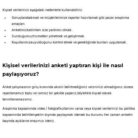
Kişisel verilerinizi aşağıdaki nedenlerle kullanabiliriz:
Sonuçlarabakmak ve müşterilerimize raporlar hazırlamak gibi pazar araştırma
amaçları.
Anketimizkatılırken size yardımcı olmak.
Sunduğumuzhizmetleri yönetmek ve geliştirmek.
Koşullarımızauyulduğunu kontrol etmek ve gerektiğinde bunları uygulamak.
Kişisel verilerinizi anketi yaptıran kişi ile nasıl
paylaşıyoruz?
Anket çalışmasının giriş kısmında aksini belirtmediğimiz veizninizi almadığımız sürece
raporlamamızı toplu ve isimsiz bir şekilde yaparız;böylelikle kişisel olarak
tanımlanamazsınız.
Araştırma kapsamında video / fotoğrafkullanımı varsa veya kişisel verilerinizi bu politika
kapsamında belirtilenşeklin dışında paylaşmak istersek bu durumu her zaman anketin
başında açıklarve onayınızı isteriz.