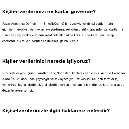
Kişiler verilerinizi ne kadar güvende?
Pazar Araştırma Derneğinin (BirleşikKrallık) bir üyesiyiz ve kişisel verilerinizin
gizliliğini ve güvenliğinikorumayı sürdürme, sektörün gizlilik, güvenlik standartlarına
uyma ve uygunteknik ve kurumsal önlemleri alma konusunda kararlıyız. Talep
ederseniz KişiselVeri Koruma Politikamızı görebilirsiniz.
Kişiler verilerinizi nerede işliyoruz?
Bizi destekleyen üçüncü taraflar hariç,Northstar UK olarak verilerinizi Avrupa Ekonomik
Alanı (“AEA”) dâhilindeişleyeceğiz ve saklayacağız. Söz konusu üçüncü tarafların,
verilerinizi bizim işlediğimizgibi işlediğinden emin olmamız için tüm bu taraflarla uygun
düzenlemelere sahibiz.
Kişiselverilerinizle ilgili haklarınız nelerdir?