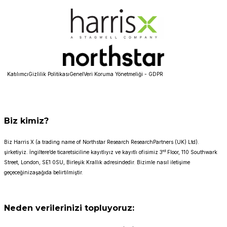
KatılımcıGizlilik Politikası
GenelVeri Koruma Yönetmeliği - GDPR
Biz kimiz?
Biz Harris X (a trading name of Northstar Research ResearchPartners (UK) Ltd).
rd
şirketiyiz. İngiltere’de ticaretsiciline kayıtlıyız ve kayıtlı ofisimiz 3
Floor, 110 Southwark
Street, London, SE1 0SU, Birleşik Krallık adresindedir. Bizimle nasıl iletişime
geçeceğinizaşağıda belirtilmiştir.
Neden verilerinizi topluyoruz: