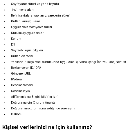
Sayfayanıt süresi ve yanıt boyutu
İndirmehataları
Belirlisayfalara yapılan ziyaretlerin süresi
Kullanılanuygulama
Uygulamalardaziyaret süresi
Kurulmuşuygulamalar
Konum
Dil
Sayfaetkileşim bilgileri
Kullanıcıaracısı
Yapılandırılmışolması durumunda uygulama içi video içeriği (ör. YouTube, Netflix)
Reklamveren ID/IDFA
GönderenURL
IPadresi
Denemezamanı
Denemesayısı
ABTanımlama Bilgisi bildirim izni
Doğrulamaiçin Oturum Anahtarı
Doğrulananoturum sona erdiğinde süre aşımı
DilKodu
Kişisel verilerinizi ne için kullanırız?