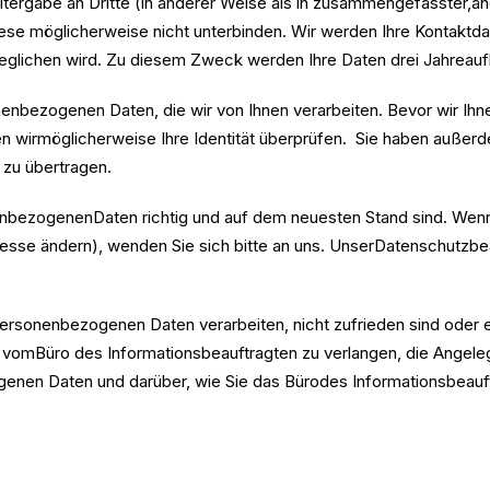
itergabe an Dritte (in anderer Weise als in zusammengefasster,an
ese möglicherweise nicht unterbinden. Wir werden Ihre Kontaktdat
geglichen wird. Zu diesem Zweck werden Ihre Daten drei Jahreau
onenbezogenen Daten, die wir von Ihnen verarbeiten. Bevor wir Ih
irmöglicherweise Ihre Identität überprüfen. Sie haben außerde
 zu übertragen.
nbezogenenDaten richtig und auf dem neuesten Stand sind. Wenn s
esse ändern), wenden Sie sich bitte an uns. UnserDatenschutzbeauf
epersonenbezogenen Daten verarbeiten, nicht zufrieden sind oder
, vomBüro des Informationsbeauftragten zu verlangen, die Angele
enen Daten und darüber, wie Sie das Bürodes Informationsbeauftr