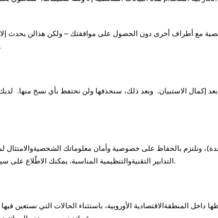
شخصية مع أطراف أخرى دون الحصول على موافقتك – ولكن هذالن يحدث إلا إذا
بذلك في حالة عدمالحصول
د إكمال الاستبيان. وبعد ذلك، سنحذفها ولن نحتفظ بأي نسخ منها. لديك "
)، ونلتزم بالحفاظ على خصوصية وأمان معلوماتك الشخصيةوالامتثال لمعاي
التدابير التقنيةوالتنظيمية المناسبة. يمكنك الاطّلاع على سياسة حماية البيانات الشخصية الخاصة بناعند الطلب.