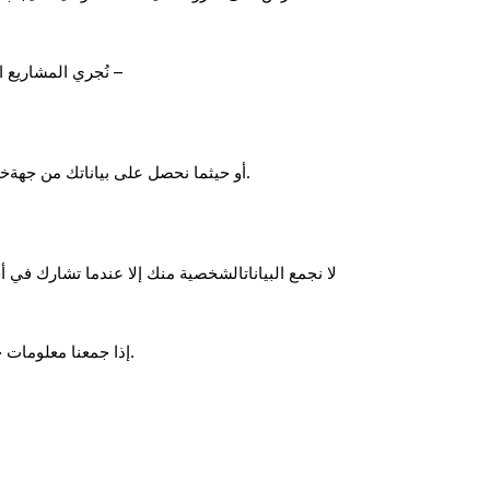
نُجري المشاريع البحثيةنيابةً عن العملاء. نحصل على بيانات الاتصال الخاصة بك –
- أو حيثما نحصل على بياناتك من جهةخارجية، مثل الشركة التي توفر مجموعة المشاركين بأبحاث السوق، أو من خلال تمرينالتعيين الذي تُجريه إحدى وكالات السوق.
لا نجمع البياناتالشخصية منك إلا عندما تشارك في 
إذا جمعنا معلومات حساسةمثل الجنس والعرق/الإثنية والتوجه الجنسي، فإننا نقوم بذلك فقط لتقسيم البياناتإلى فئات، ولا نرغب في تحديد هويتك.