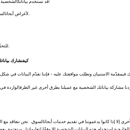
قد نستخدم بياناتكالشخصية للأغراض التالية:
لأغراض أبحاثالسوق، مثل دراسة النتائج وإعداد التقارير لعملائنا.
للتحقّق من الامتثال لشروطنا وتنفيذهاعند الضرورة.
كيفنشارك بياناتك
 أردنا مشاركة بياناتك الشخصية مع عميلنا بطرق أخرى غير الطرقالواردة في
خرى إلا إذا كانوا يدعموننا في تقديم خدمات أبحاثالسوق. نحن نتعاقد مع 
هة الخارجية استخدام هذه البيانات الشخصية إلا وفقًا لتعليماتنا. ستحتوي