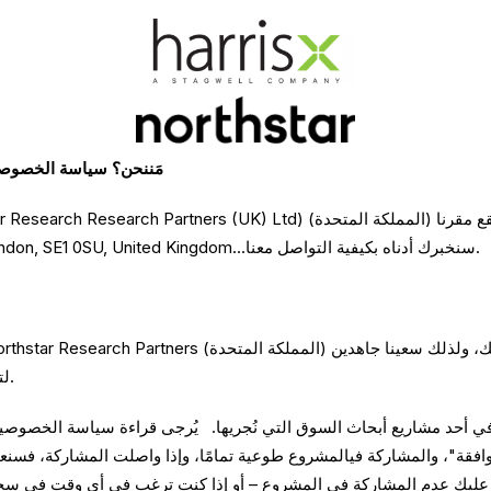
مَننحن؟
سياسة الخصوصية 
Floor, 110 Southwark Street,London, SE1 0SU, United Kingdom...سنخبرك أدناه بكيفية التواصل معنا.
لتقديم سياسة الخصوصية هذهبأسلوب واضح وبسيط.
 في أحد مشاريع أبحاث السوق التي نُجريها. يُرجى قراءة سياسة الخصوصية 
موافقة"، والمشاركة فيالمشروع طوعية تمامًا، وإذا واصلت المشاركة، فس
 عدم المشاركة في المشروع – أو إذا كنت ترغب في أي وقت في سحبموا