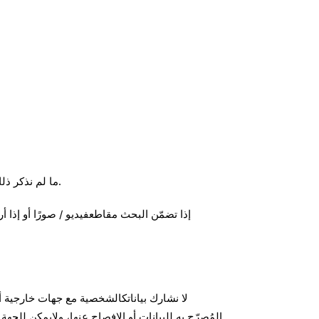
ما لم نذكر ذلك فيمقدّمة الاستبيان ونطلب موافقتك عليه - فإننا نقدّم البيانات في شكل مجمّع ومجهولالهوية – وبالتالي لن يتم تحديد هويتك.
إذا تضمّن البحث مقاطعفيديو / صورًا أو إذا
لا نشارك بياناتكالشخصية مع جهات خارجية أ
المُصرّح به للبيانات أو الإفصاح عنها، ولايمكن للج