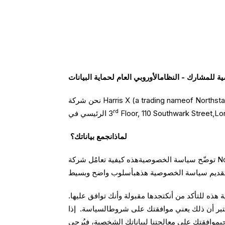
للمشارك - النظامالأوروبي العام لحماية البيانات
نحن شركة Harris X (a trading nameof Northstar Research Research Partners (UK) Ltd) (المملكة المتحدة) المحدودة. نحن شركة مسجلة في إنجلترا ويقع مقرنا
rd
الرئيسي في ‎3
لماذانجمع بياناتك؟
توضّح سياسة الخصوصيةهذه كيفية تعامُل شركة Northstar Research Partners (المملكة المتحدة) مع معلوماتكوبياناتك الشخصية. نحن نقدرّ ثقتك، ولذلك سعينا جاهدين
هذه للتأكد من أنكتجدها مقبولة وأنك توافق عليها.
نعتبر أن ذلك يعني موافقتك على شروطالسياسة. إذا
فقتك على معالجتنا لبياناتك الشخصية، فيُرجى