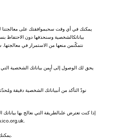
يمكنك في أي وقت سحبموافقتك على معالجتنا لبيا
بياناتكالشخصية وسنحذفها دون الاحتفاظ بنسخ
نتمكّنمن منعها من الاستمرار في معالجتها.
يحق لك الوصول إلى أيٍمن بياناتك الشخصية التي ن
نودّ التأكد من أنبياناتك الشخصية دقيقة ومُحدّ
إذا كنت تعترض علىالطريقة التي نعالج بها بيانات
تتوفر تفاصيل بشأن حقوقك فيما يتعلق ببياناتكالشخصية وكيفية التواصل مع مفوضية المعلومات ع
يمكنك التواصل معناباستخدام بيانات الاتصال الواردة في دعوة المشاركة بالمشروع أو في المشروع نفسه.