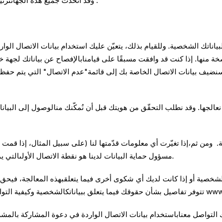
وقد اتخذت جميع هذه الجهاتترتيبات ملائمة معنا لضمان تعامُلنا مع بياناتك كما ينبغي.
ناتك الشخصية. وللقيام بذلك، يتعيّن عليك استخدام بيانات الاتصال الو
ة منها. إذا كنت قد وافقت مسبقًا على قيامنابالإفصاح عن بياناتك لجهة خ
 سنضيف بيانات الاتصال الخاصة بك إلى قائمة"عدم الاتصال" التي يتم حفظ
عالجها. وقد نطلب التحقّق من هويتك قبل أن نُمكّنك منالوصول إلى البيان
ثة. ومن ثم،إذا تغيّرت أي معلومات قدّمتها لنا (على سبيل المثال، إذا قمت ب
مسؤول حماية البيانات لدينا هو نقطة الاتصال الأولىالتي يمكنك التواصل معها فيما يتعلق بأيٍ من هذه الحقوق.
ك الشخصية أو إذا كانت لديك أي شكوى أخرى فيما يتعلقبهذه المعالجة، فيح
لى موقعها الإلكترونيwww.ico.org.uk.