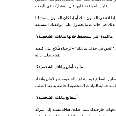
عليك الموافقة عليها قبل المشاركة في البحث.
 اقتضى القانون ذلك أو إذا كان القانون يسمح لنا
 على موافقتك المسبقة.
ماالمدة التي سنحتفظ خلالها ببياناتك الشخصية؟
الحق في حذف بياناتك" – يُرجىالاطّلاع على كيفية
القيام بذلك أدناه.
ما مدىأمان بياناتك الشخصية؟
ير القطاع فيما يتعلق بالخصوصية والأمان واتخاذ
أيننعالج بياناتك الشخصية؟
بالنسبة إلى شركةNorthstar بالمملكة المتحدة، سنعالج بياناتك الشخصية ونحفظها داخل المنطقةالاقتصادية الأوروبية، باستثناء الحالات التي نستعين فيها بجهات خارجيةلدعمنا.