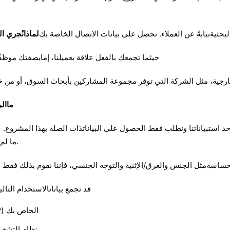
لماذانُجري ا
- حيثما تجمعك بالفعل علاقة بعميلنا، إمابصفتك موظفًا 
ماال
أحد استبياناتنا ونطلب فقط الحصول على البياناتذات الصلة بهذا المشروع
ما لم يكن السؤال ضروريًا حتى نتمكّن من إجراءالاستبيان.
قد نجمع بياناتالاستخدام الت
ملفات السجل مثل عنوان بروتوكولالإنترنت (IP) الخاص بك
نظام التشغي